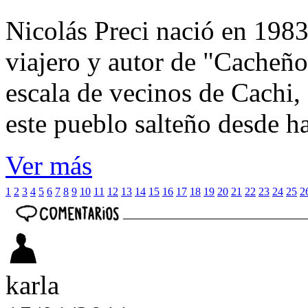
Nicolás Preci nació en 1983
viajero y autor de "Cacheños
escala de vecinos de Cachi, 
este pueblo salteño desde h
Ver más
1
2
3
4
5
6
7
8
9
10
11
12
13
14
15
16
17
18
19
20
21
22
23
24
25
2
karla