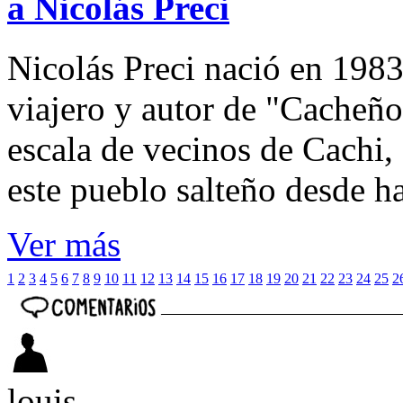
a Nicolás Preci
Nicolás Preci nació en 1983
viajero y autor de "Cacheños
escala de vecinos de Cachi, 
este pueblo salteño desde h
Ver más
1
2
3
4
5
6
7
8
9
10
11
12
13
14
15
16
17
18
19
20
21
22
23
24
25
2
louis