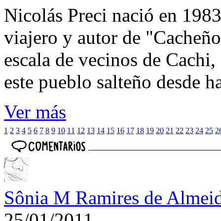
Nicolás Preci nació en 1983
viajero y autor de "Cacheños
escala de vecinos de Cachi, 
este pueblo salteño desde h
Ver más
1
2
3
4
5
6
7
8
9
10
11
12
13
14
15
16
17
18
19
20
21
22
23
24
25
2
Sônia M Ramires de Almei
25/01/2011