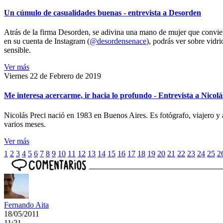
Un cúmulo de casualidades buenas - entrevista a Desorden
Atrás de la firma Desorden, se adivina una mano de mujer que conviert
en su cuenta de Instagram (
@desordensenace
), podrás ver sobre vidr
sensible.
Ver más
Viernes 22 de Febrero de 2019
Me interesa acercarme, ir hacia lo profundo - Entrevista a Nicolá
Nicolás Preci nació en 1983 en Buenos Aires. Es fotógrafo, viajero y 
varios meses.
Ver más
1
2
3
4
5
6
7
8
9
10
11
12
13
14
15
16
17
18
19
20
21
22
23
24
25
2
Fernando Aita
18/05/2011
11:21