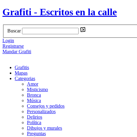
Grafiti - Escritos en la calle
Buscar
Login
Registrarse
Mandar Grafiti
Grafitis
Mapas
Categorias
Amor
Misticismo
Bronca
Música
Consejos y pedidos
Personalizados
Delirios
Política
Dibujos y murales
Preguntas