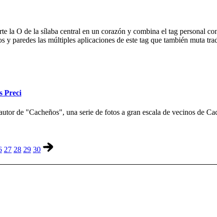
e la O de la sílaba central en un corazón y combina el tag personal con
ios y paredes las múltiples aplicaciones de este tag que también muta tr
s Preci
autor de "Cacheños", una serie de fotos a gran escala de vecinos de Cac
6
27
28
29
30