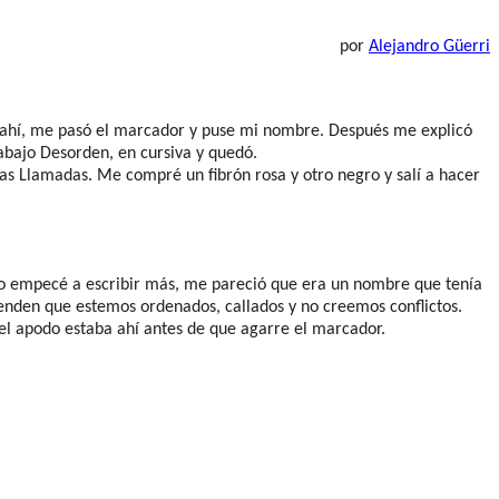
por
Alejandro Güerri
ir ahí, me pasó el marcador y puse mi nombre. Después me explicó
abajo Desorden, en cursiva y quedó.
las Llamadas. Me compré un fibrón rosa y otro negro y salí a hacer
do empecé a escribir más, me pareció que era un nombre que tenía
tenden que estemos ordenados, callados y no creemos conflictos.
el apodo estaba ahí antes de que agarre el marcador.