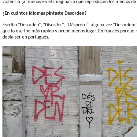
violencia (al menos en el imaginario que reproducen los medios d
¿En cuántos idiomas pintaste Desorden?
Escribo "Desorden", "Disorder", "Désordre", alguna vez "Desordem" y
que lo escribo más rápido y ocupo menos lugar. En francés porque m
debía ser en portugués.