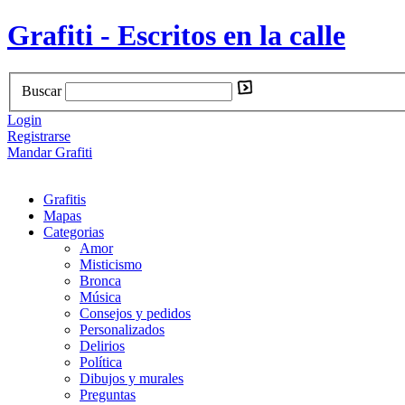
Grafiti - Escritos en la calle
Buscar
Login
Registrarse
Mandar Grafiti
Grafitis
Mapas
Categorias
Amor
Misticismo
Bronca
Música
Consejos y pedidos
Personalizados
Delirios
Política
Dibujos y murales
Preguntas