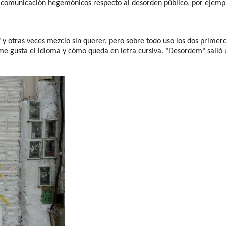
e comunicación hegemónicos respecto al desorden público, por ejemp
 otras veces mezclo sin querer, pero sobre todo uso los dos primeros.
e gusta el idioma y cómo queda en letra cursiva. "Desordem" salió u