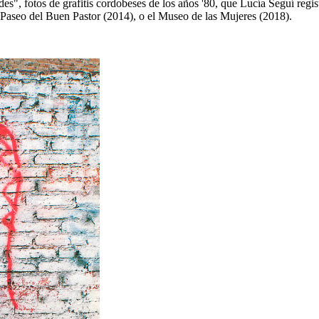
des", fotos de grafitis cordobeses de los años '80, que Lucía Seguí reg
Paseo del Buen Pastor (2014), o el Museo de las Mujeres (2018).