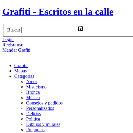
Grafiti - Escritos en la calle
Buscar
Login
Registrarse
Mandar Grafiti
Grafitis
Mapas
Categorias
Amor
Misticismo
Bronca
Música
Consejos y pedidos
Personalizados
Delirios
Política
Dibujos y murales
Preguntas