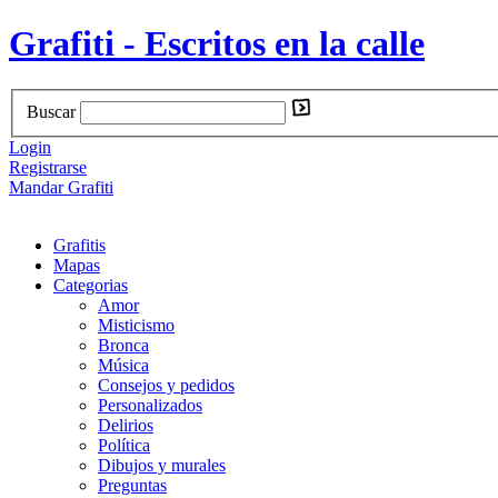
Grafiti - Escritos en la calle
Buscar
Login
Registrarse
Mandar Grafiti
Grafitis
Mapas
Categorias
Amor
Misticismo
Bronca
Música
Consejos y pedidos
Personalizados
Delirios
Política
Dibujos y murales
Preguntas