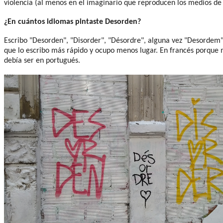
violencia (al menos en el imaginario que reproducen los medios d
¿En cuántos idiomas pintaste Desorden?
Escribo "Desorden", "Disorder", "Désordre", alguna vez "Desordem" y
que lo escribo más rápido y ocupo menos lugar. En francés porque m
debía ser en portugués.