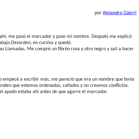
por
Alejandro Güerri
ir ahí, me pasó el marcador y puse mi nombre. Después me explicó
abajo Desorden, en cursiva y quedó.
las Llamadas. Me compré un fibrón rosa y otro negro y salí a hacer
do empecé a escribir más, me pareció que era un nombre que tenía
tenden que estemos ordenados, callados y no creemos conflictos.
el apodo estaba ahí antes de que agarre el marcador.