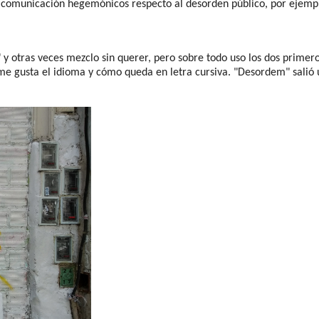
e comunicación hegemónicos respecto al desorden público, por ejemp
 otras veces mezclo sin querer, pero sobre todo uso los dos primeros.
e gusta el idioma y cómo queda en letra cursiva. "Desordem" salió u