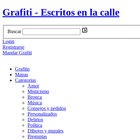
Grafiti - Escritos en la calle
Buscar
Login
Registrarse
Mandar Grafiti
Grafitis
Mapas
Categorias
Amor
Misticismo
Bronca
Música
Consejos y pedidos
Personalizados
Delirios
Política
Dibujos y murales
Preguntas