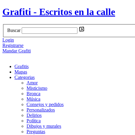
Grafiti - Escritos en la calle
Buscar
Login
Registrarse
Mandar Grafiti
Grafitis
Mapas
Categorias
Amor
Misticismo
Bronca
Música
Consejos y pedidos
Personalizados
Delirios
Política
Dibujos y murales
Preguntas