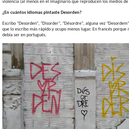
violencia (al menos en el imaginario que reproducen los medios d
¿En cuántos idiomas pintaste Desorden?
Escribo "Desorden", "Disorder", "Désordre", alguna vez "Desordem" y
que lo escribo más rápido y ocupo menos lugar. En francés porque m
debía ser en portugués.