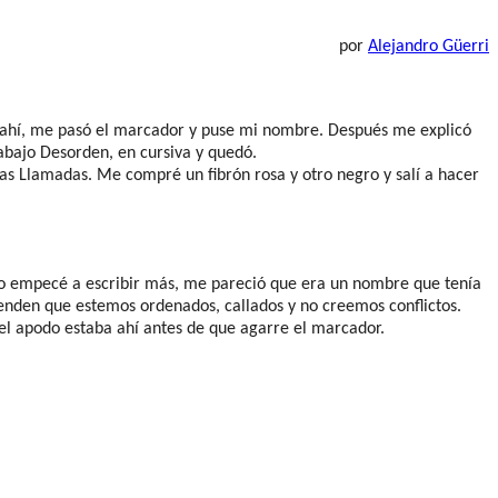
por
Alejandro Güerri
ir ahí, me pasó el marcador y puse mi nombre. Después me explicó
abajo Desorden, en cursiva y quedó.
las Llamadas. Me compré un fibrón rosa y otro negro y salí a hacer
do empecé a escribir más, me pareció que era un nombre que tenía
tenden que estemos ordenados, callados y no creemos conflictos.
el apodo estaba ahí antes de que agarre el marcador.