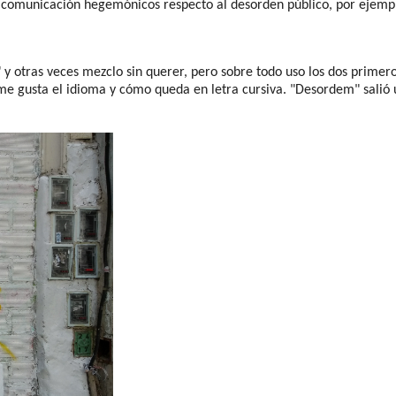
e comunicación hegemónicos respecto al desorden público, por ejemp
 otras veces mezclo sin querer, pero sobre todo uso los dos primeros.
e gusta el idioma y cómo queda en letra cursiva. "Desordem" salió u