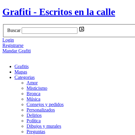
Grafiti - Escritos en la calle
Buscar
Login
Registrarse
Mandar Grafiti
Grafitis
Mapas
Categorias
Amor
Misticismo
Bronca
Música
Consejos y pedidos
Personalizados
Delirios
Política
Dibujos y murales
Preguntas