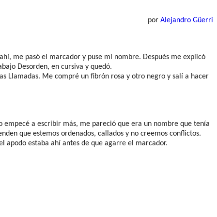
por
Alejandro Güerri
ir ahí, me pasó el marcador y puse mi nombre. Después me explicó
abajo Desorden, en cursiva y quedó.
las Llamadas. Me compré un fibrón rosa y otro negro y salí a hacer
do empecé a escribir más, me pareció que era un nombre que tenía
tenden que estemos ordenados, callados y no creemos conflictos.
el apodo estaba ahí antes de que agarre el marcador.