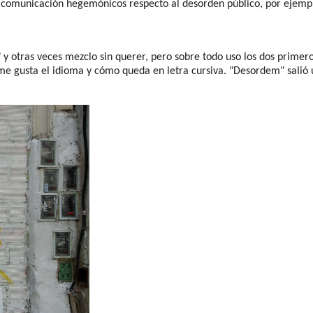
e comunicación hegemónicos respecto al desorden público, por ejemp
 otras veces mezclo sin querer, pero sobre todo uso los dos primeros.
e gusta el idioma y cómo queda en letra cursiva. "Desordem" salió u