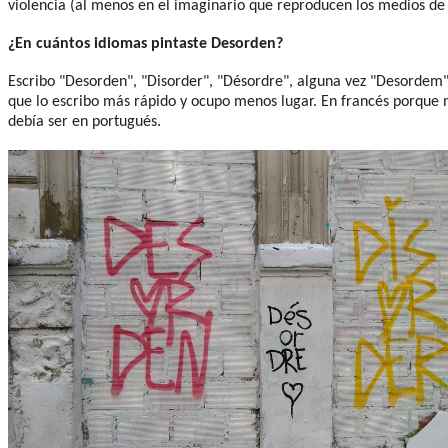
violencia (al menos en el imaginario que reproducen los medios d
¿En cuántos idiomas pintaste Desorden?
Escribo "Desorden", "Disorder", "Désordre", alguna vez "Desordem" y
que lo escribo más rápido y ocupo menos lugar. En francés porque m
debía ser en portugués.