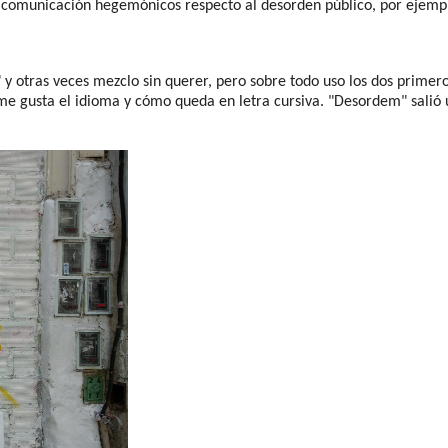
e comunicación hegemónicos respecto al desorden público, por ejemp
 otras veces mezclo sin querer, pero sobre todo uso los dos primeros.
e gusta el idioma y cómo queda en letra cursiva. "Desordem" salió u