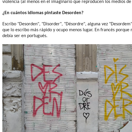
violencia (al menos en el imaginario que reproducen los medios d
¿En cuántos idiomas pintaste Desorden?
Escribo "Desorden", "Disorder", "Désordre", alguna vez "Desordem" y
que lo escribo más rápido y ocupo menos lugar. En francés porque m
debía ser en portugués.