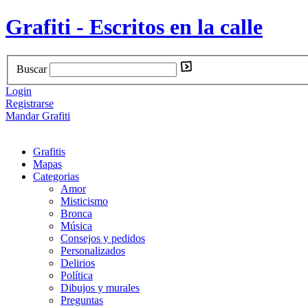
Grafiti - Escritos en la calle
Buscar
Login
Registrarse
Mandar Grafiti
Grafitis
Mapas
Categorias
Amor
Misticismo
Bronca
Música
Consejos y pedidos
Personalizados
Delirios
Política
Dibujos y murales
Preguntas