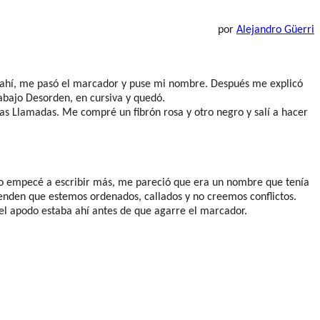
por
Alejandro Güerri
ir ahí, me pasó el marcador y puse mi nombre. Después me explicó
abajo Desorden, en cursiva y quedó.
las Llamadas. Me compré un fibrón rosa y otro negro y salí a hacer
do empecé a escribir más, me pareció que era un nombre que tenía
tenden que estemos ordenados, callados y no creemos conflictos.
el apodo estaba ahí antes de que agarre el marcador.