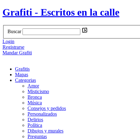
Grafiti - Escritos en la calle
Buscar
Login
Registrarse
Mandar Grafiti
Grafitis
Mapas
Categorias
Amor
Misticismo
Bronca
Música
Consejos y pedidos
Personalizados
Delirios
Política
Dibujos y murales
Preguntas