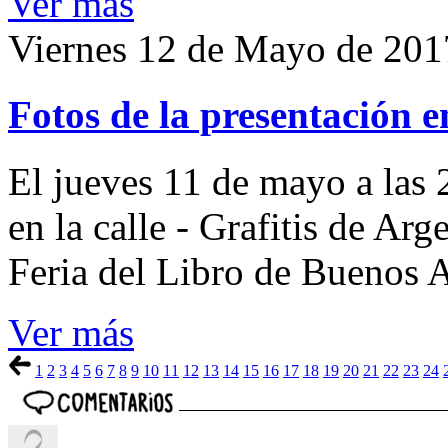
Ver más
Viernes 12 de Mayo de 201
Fotos de la presentación e
El jueves 11 de mayo a las 2
en la calle - Grafitis de Ar
Feria del Libro de Buenos 
Ver más
1
2
3
4
5
6
7
8
9
10
11
12
13
14
15
16
17
18
19
20
21
22
23
24