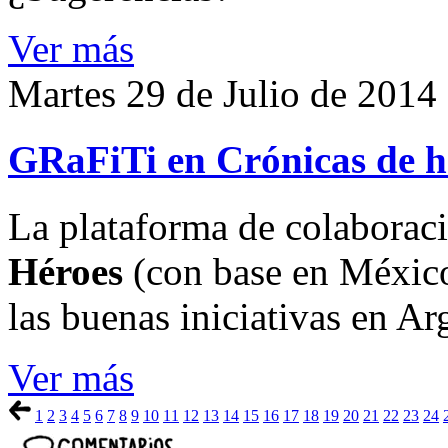
Ver más
Martes 29 de Julio de 2014
GRaFiTi en Crónicas de h
La plataforma de colaborac
Héroes
(con base en México
las buenas iniciativas en Ar
Ver más
1
2
3
4
5
6
7
8
9
10
11
12
13
14
15
16
17
18
19
20
21
22
23
24