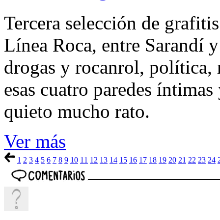
Tercera selección de grafiti
Línea Roca, entre Sarandí 
drogas y rocanrol, política,
esas cuatro paredes íntimas
quieto mucho rato.
Ver más
1
2
3
4
5
6
7
8
9
10
11
12
13
14
15
16
17
18
19
20
21
22
23
24