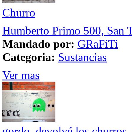
Churro
Humberto Primo 500, San T
Mandado por:
GRaFiTi
Categoria:
Sustancias
Ver mas
gordo, devolvé los churros