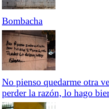
Bombacha
No pienso quedarme otra vez
perder la razón, lo hago bien