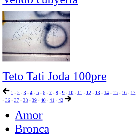
Teto Tati Joda 100pre
1
-
2
-
3
-
4
-
5
-
6
-
7
-
8
-
9
-
10
-
11
-
12
-
13
-
14
-
15
-
16
-
17
-
36
-
37
-
38
-
39
-
40
-
41
-
42
Amor
Bronca