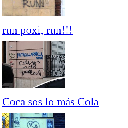
run poxi, run!!!
Coca sos lo más Cola