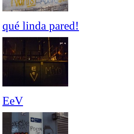
qué linda pared!
EeV