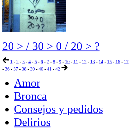
20 > / 30 > 0 / 20 > ?
1
-
2
-
3
-
4
-
5
-
6
-
7
-
8
-
9
-
10
-
11
-
12
-
13
-
14
-
15
-
16
-
17
-
36
-
37
-
38
-
39
-
40
-
41
-
42
Amor
Bronca
Consejos y pedidos
Delirios