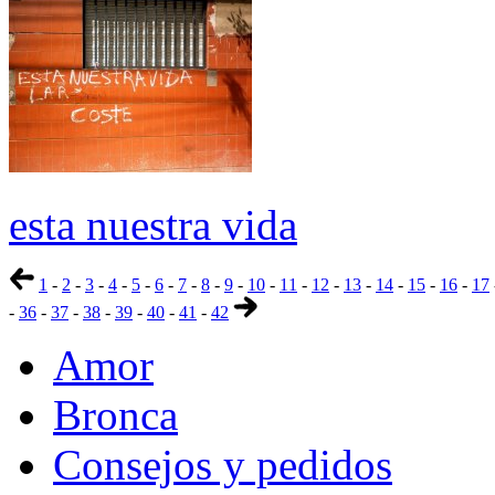
esta nuestra vida
1
-
2
-
3
-
4
-
5
-
6
-
7
-
8
-
9
-
10
-
11
-
12
-
13
-
14
-
15
-
16
-
17
-
36
-
37
-
38
-
39
-
40
-
41
-
42
Amor
Bronca
Consejos y pedidos