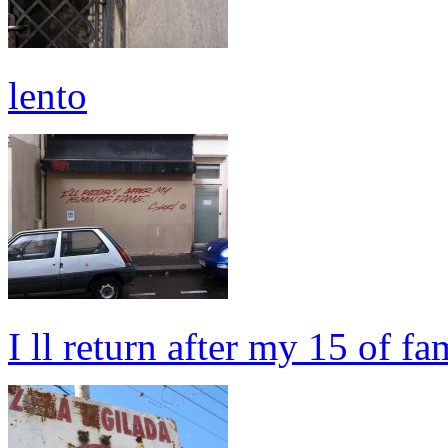
lento
I ll return after my 15 of fa