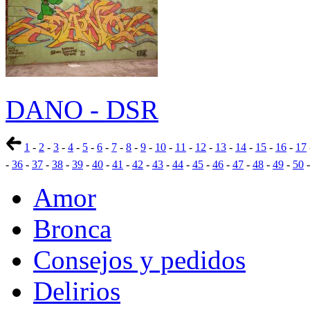
DANO - DSR
1
-
2
-
3
-
4
-
5
-
6
-
7
-
8
-
9
-
10
-
11
-
12
-
13
-
14
-
15
-
16
-
17
-
36
-
37
-
38
-
39
-
40
-
41
-
42
-
43
-
44
-
45
-
46
-
47
-
48
-
49
-
50
Amor
Bronca
Consejos y pedidos
Delirios