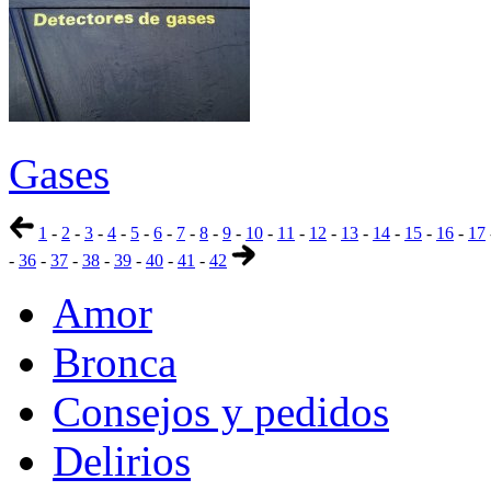
Gases
1
-
2
-
3
-
4
-
5
-
6
-
7
-
8
-
9
-
10
-
11
-
12
-
13
-
14
-
15
-
16
-
17
-
36
-
37
-
38
-
39
-
40
-
41
-
42
Amor
Bronca
Consejos y pedidos
Delirios