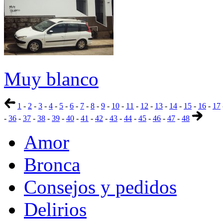
Muy blanco
1
-
2
-
3
-
4
-
5
-
6
-
7
-
8
-
9
-
10
-
11
-
12
-
13
-
14
-
15
-
16
-
17
-
36
-
37
-
38
-
39
-
40
-
41
-
42
-
43
-
44
-
45
-
46
-
47
-
48
Amor
Bronca
Consejos y pedidos
Delirios