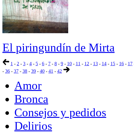
El piringundín de Mirta
1
-
2
-
3
-
4
-
5
-
6
-
7
-
8
-
9
-
10
-
11
-
12
-
13
-
14
-
15
-
16
-
17
-
36
-
37
-
38
-
39
-
40
-
41
-
42
Amor
Bronca
Consejos y pedidos
Delirios