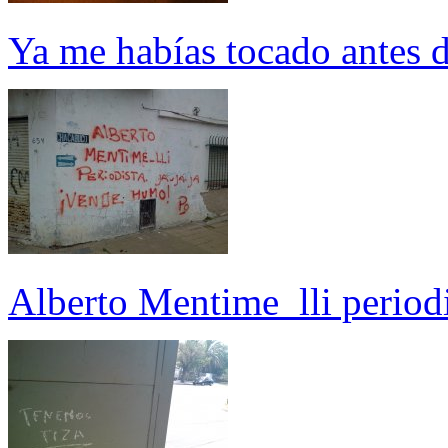
Ya me habías tocado antes 
Alberto Mentime_lli periodi