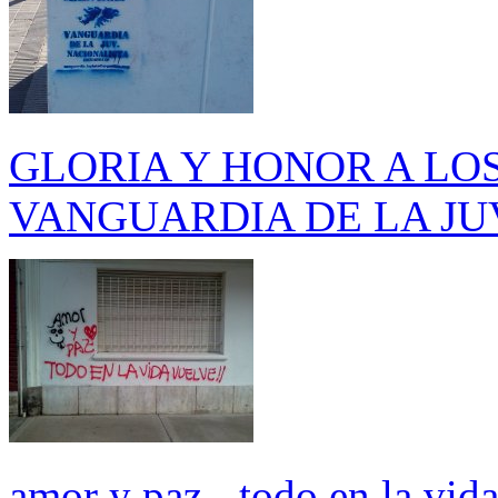
GLORIA Y HONOR A LO
VANGUARDIA DE LA J
amor y paz - todo en la vid