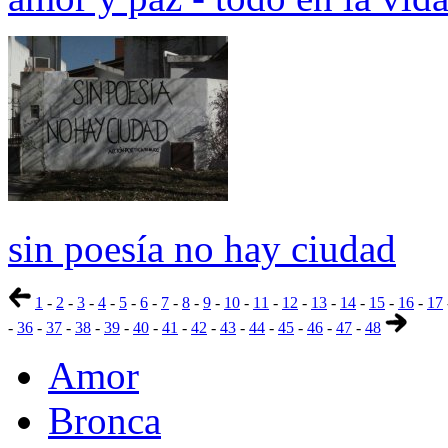
sin poesía no hay ciudad
1
-
2
-
3
-
4
-
5
-
6
-
7
-
8
-
9
-
10
-
11
-
12
-
13
-
14
-
15
-
16
-
17
-
36
-
37
-
38
-
39
-
40
-
41
-
42
-
43
-
44
-
45
-
46
-
47
-
48
Amor
Bronca