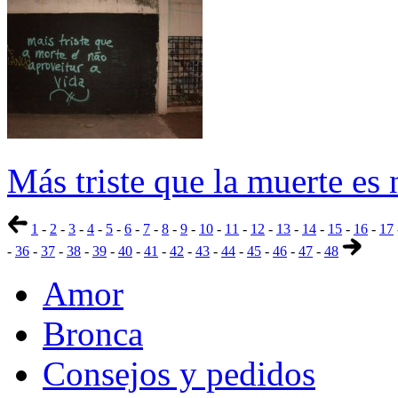
Más triste que la muerte es 
1
-
2
-
3
-
4
-
5
-
6
-
7
-
8
-
9
-
10
-
11
-
12
-
13
-
14
-
15
-
16
-
17
-
36
-
37
-
38
-
39
-
40
-
41
-
42
-
43
-
44
-
45
-
46
-
47
-
48
Amor
Bronca
Consejos y pedidos