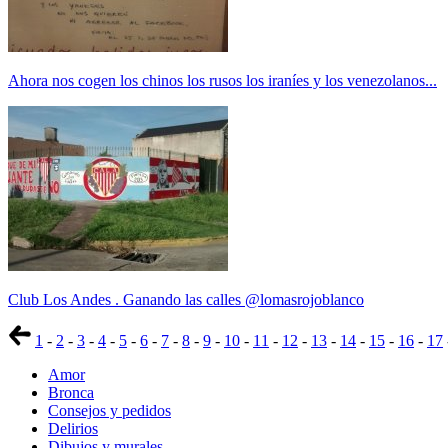
Ahora nos cogen los chinos los rusos los iraníes y los venezolanos...
Club Los Andes . Ganando las calles @lomasrojoblanco
1
-
2
-
3
-
4
-
5
-
6
-
7
-
8
-
9
-
10
-
11
-
12
-
13
-
14
-
15
-
16
-
17
Amor
Bronca
Consejos y pedidos
Delirios
Dibujos y murales