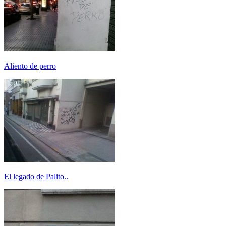
Aliento de perro
El legado de Palito..