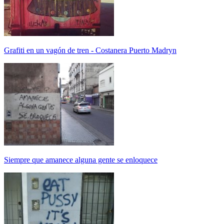
Grafiti en un vagón de tren - Costanera Puerto Madryn
Siempre que amanece alguna gente se enloquece