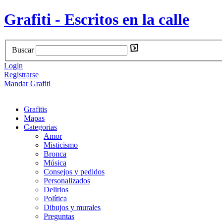
Grafiti - Escritos en la calle
Buscar
Login
Registrarse
Mandar Grafiti
Grafitis
Mapas
Categorias
Amor
Misticismo
Bronca
Música
Consejos y pedidos
Personalizados
Delirios
Política
Dibujos y murales
Preguntas