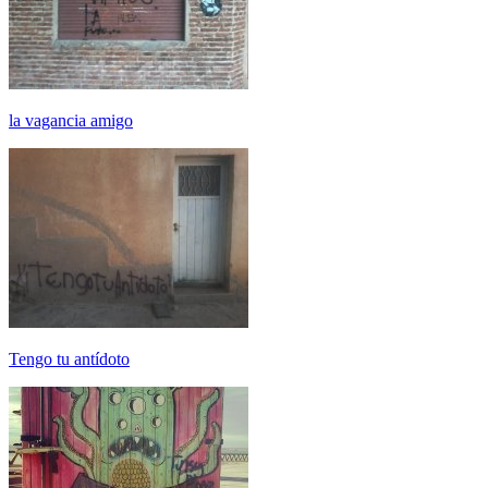
la vagancia amigo
Tengo tu antídoto