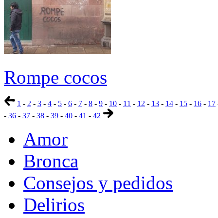
Rompe cocos
1
-
2
-
3
-
4
-
5
-
6
-
7
-
8
-
9
-
10
-
11
-
12
-
13
-
14
-
15
-
16
-
17
-
36
-
37
-
38
-
39
-
40
-
41
-
42
Amor
Bronca
Consejos y pedidos
Delirios