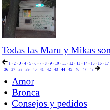
Todas las Maru y Mikas son
1
-
2
-
3
-
4
-
5
-
6
-
7
-
8
-
9
-
10
-
11
-
12
-
13
-
14
-
15
-
16
-
17
-
36
-
37
-
38
-
39
-
40
-
41
-
42
-
43
-
44
-
45
-
46
-
47
-
48
Amor
Bronca
Consejos y pedidos