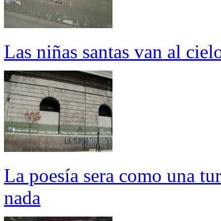
Las niñas santas van al ciel
La poesía sera como una tur
nada