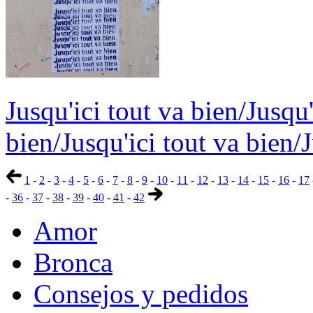
Jusqu'ici tout va bien/Jusqu'
bien/Jusqu'ici tout va bien/J
1
-
2
-
3
-
4
-
5
-
6
-
7
-
8
-
9
-
10
-
11
-
12
-
13
-
14
-
15
-
16
-
17
-
36
-
37
-
38
-
39
-
40
-
41
-
42
Amor
Bronca
Consejos y pedidos