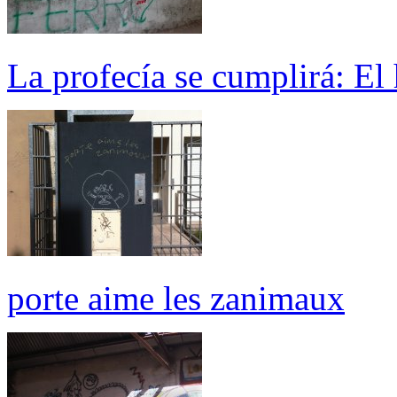
La profecía se cumplirá: El 
porte aime les zanimaux