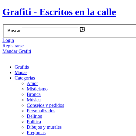
Grafiti - Escritos en la calle
Buscar
Login
Registrarse
Mandar Grafiti
Grafitis
Mapas
Categorias
Amor
Misticismo
Bronca
Música
Consejos y pedidos
Personalizados
Delirios
Política
Dibujos y murales
Preguntas