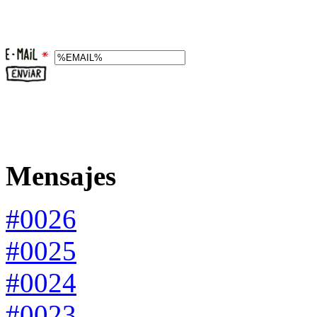
Mensajes
#0026
#0025
#0024
#0023