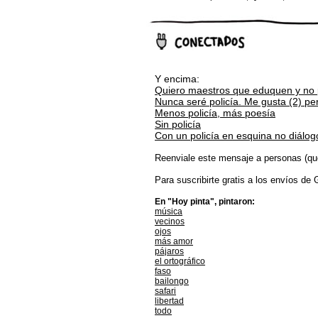
Y encima:
Quiero maestros que eduquen y no p
Nunca seré policía. Me gusta (2) p
Menos policía, más poesía
Sin policía
Con un policía en esquina no diálog
Reenviale este mensaje a personas (qu
Para suscribirte gratis a los envíos de
En "Hoy pinta", pintaron:
música
vecinos
ojos
más amor
pájaros
el ortográfico
faso
bailongo
safari
libertad
todo