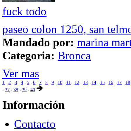
fuck todo
paseo colon 1250, san telm
Mandado por:
marina mar
Categoria:
Bronca
Ver mas
1
-
2
-
3
-
4
-
5
-
6
-
7
-
8
-
9
-
10
-
11
-
12
-
13
-
14
-
15
-
16
-
17
-
18
-
37
-
38
-
39
-
40
Información
Contacto