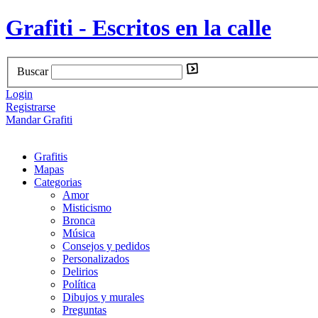
Grafiti - Escritos en la calle
Buscar
Login
Registrarse
Mandar Grafiti
Grafitis
Mapas
Categorias
Amor
Misticismo
Bronca
Música
Consejos y pedidos
Personalizados
Delirios
Política
Dibujos y murales
Preguntas