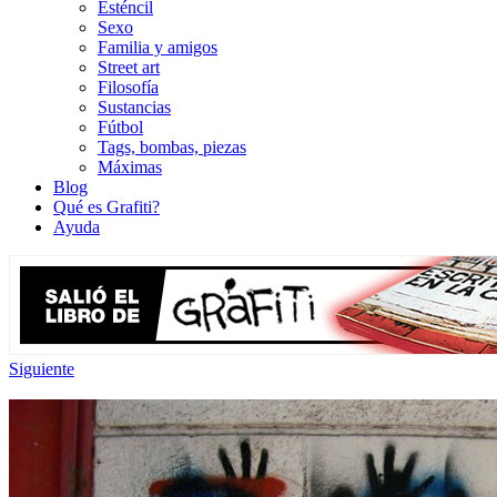
Esténcil
Sexo
Familia y amigos
Street art
Filosofía
Sustancias
Fútbol
Tags, bombas, piezas
Máximas
Blog
Qué es Grafiti?
Ayuda
Siguiente