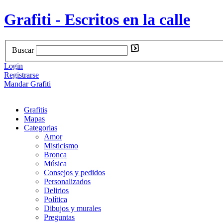
Grafiti - Escritos en la calle
Buscar
Login
Registrarse
Mandar Grafiti
Grafitis
Mapas
Categorias
Amor
Misticismo
Bronca
Música
Consejos y pedidos
Personalizados
Delirios
Política
Dibujos y murales
Preguntas