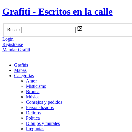
Grafiti - Escritos en la calle
Buscar
Login
Registrarse
Mandar Grafiti
Grafitis
Mapas
Categorias
Amor
Misticismo
Bronca
Música
Consejos y pedidos
Personalizados
Delirios
Política
Dibujos y murales
Preguntas