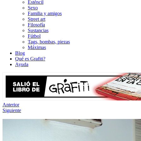
Esténcil
Sexo
Familia y amigos
Street art
Filosofía
Sustancias
Fútbol
Tags, bombas, piezas
Máximas
Blog
Qué es Grafiti?
Ayuda
Anterior
Siguiente