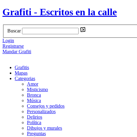
Grafiti - Escritos en la calle
Buscar
Login
Registrarse
Mandar Grafiti
Grafitis
Mapas
Categorias
Amor
Misticismo
Bronca
Música
Consejos y pedidos
Personalizados
Delirios
Política
Dibujos y murales
Preguntas