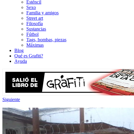
Esténcil
Sexo
Familia y amigos
Street art
Filosofía
Sustancias
Fútbol
Tags, bombas, piezas
Máximas
Blog
Qué es Grafiti?
Ayuda
Siguiente