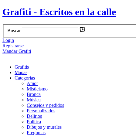
Grafiti - Escritos en la calle
Buscar
Login
Registrarse
Mandar Grafiti
Grafitis
Mapas
Categorias
Amor
Misticismo
Bronca
Música
Consejos y pedidos
Personalizados
Delirios
Política
Dibujos y murales
Preguntas