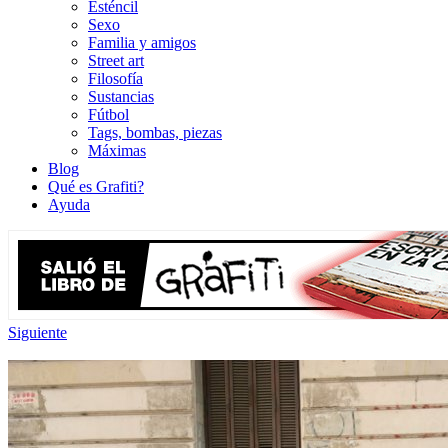
Esténcil
Sexo
Familia y amigos
Street art
Filosofía
Sustancias
Fútbol
Tags, bombas, piezas
Máximas
Blog
Qué es Grafiti?
Ayuda
Siguiente