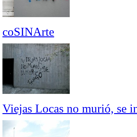
coSINArte
Viejas Locas no murió, se i