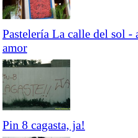
Pastelería La calle del sol 
amor
Pin 8 cagasta, ja!