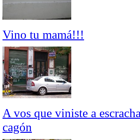
Vino tu mamá!!!
A vos que viniste a escrach
cagón