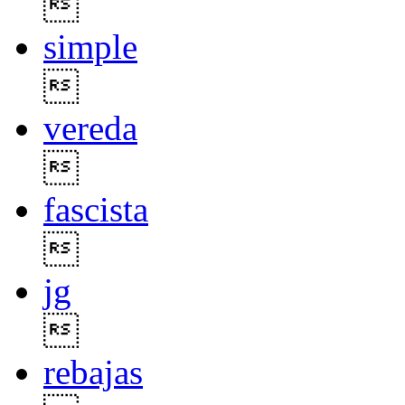

simple

vereda

fascista

jg

rebajas