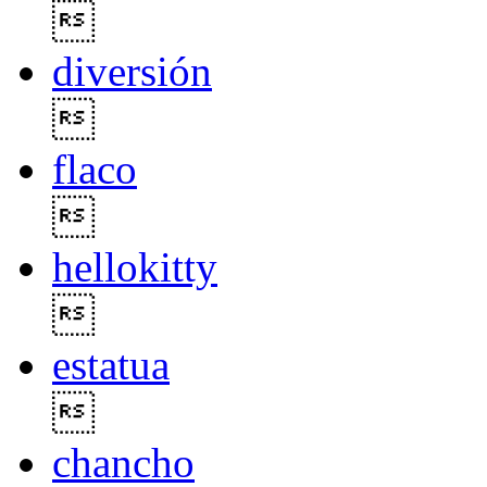

diversión

flaco

hellokitty

estatua

chancho