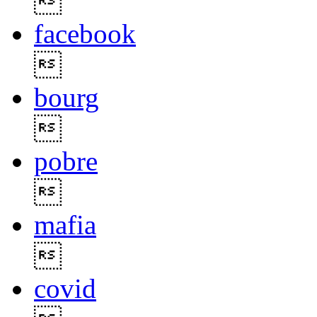

facebook

bourg

pobre

mafia

covid