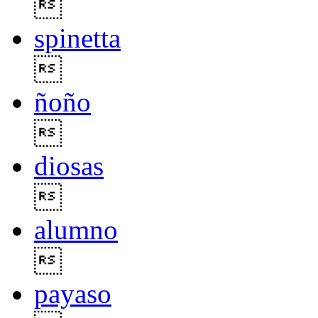

spinetta

ñoño

diosas

alumno

payaso