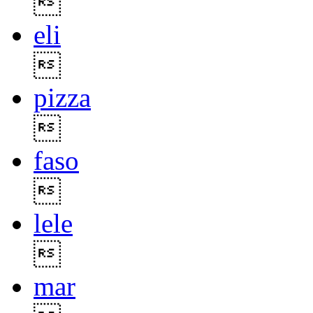

eli

pizza

faso

lele

mar