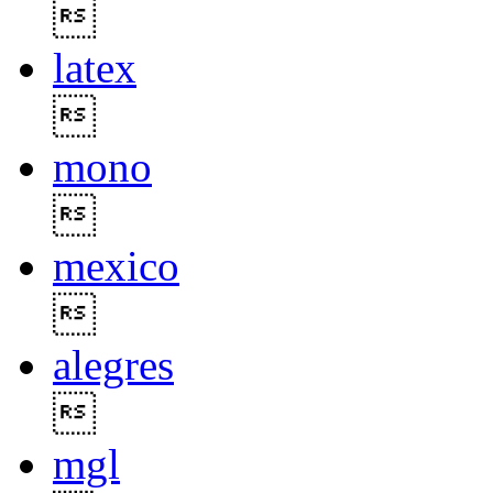

latex

mono

mexico

alegres

mgl