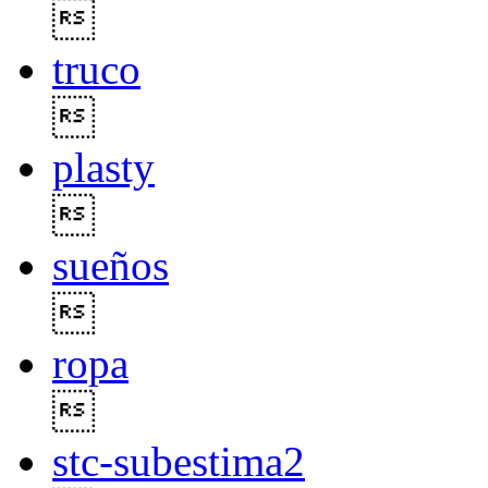

truco

plasty

sueños

ropa

stc-subestima2