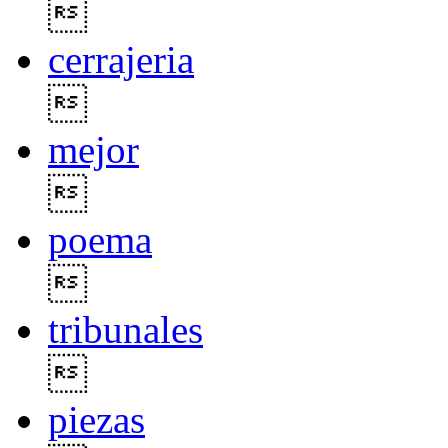

cerrajeria

mejor

poema

tribunales

piezas