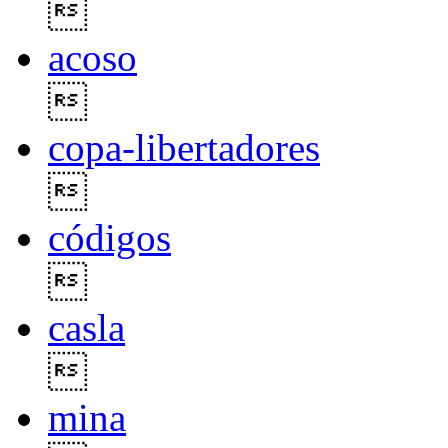

acoso

copa-libertadores

códigos

casla

mina