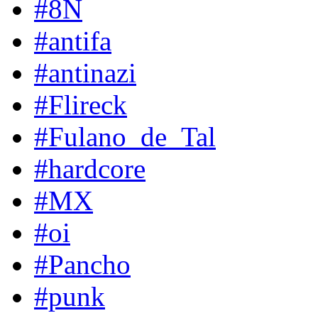
#8N
#antifa
#antinazi
#Flireck
#Fulano_de_Tal
#hardcore
#MX
#oi
#Pancho
#punk