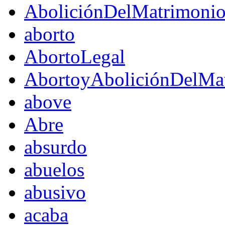
AboliciónDelMatrimoni
aborto
AbortoLegal
AbortoyAboliciónDelMat
above
Abre
absurdo
abuelos
abusivo
acaba