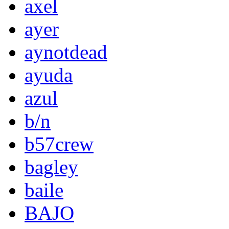
axel
ayer
aynotdead
ayuda
azul
b/n
b57crew
bagley
baile
BAJO