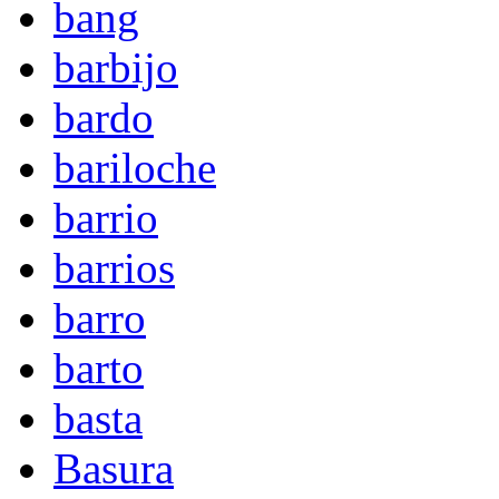
bang
barbijo
bardo
bariloche
barrio
barrios
barro
barto
basta
Basura