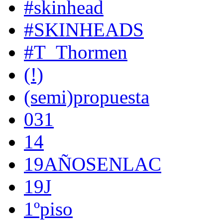
#skinhead
#SKINHEADS
#T_Thormen
(!)
(semi)propuesta
031
14
19AÑOSENLAC
19J
1ºpiso