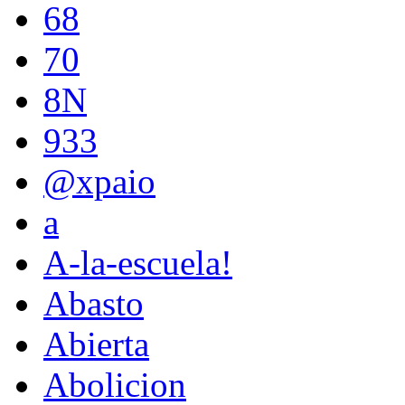
68
70
8N
933
@xpaio
a
A-la-escuela!
Abasto
Abierta
Abolicion