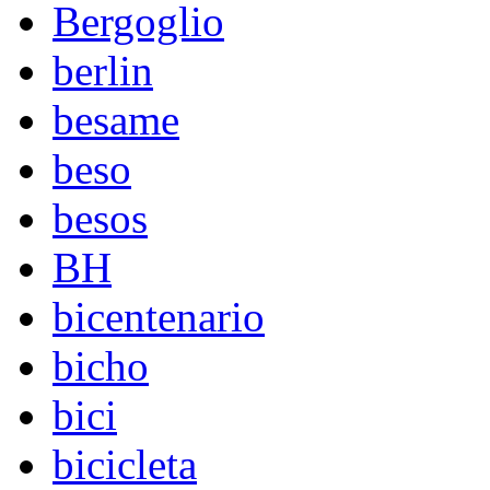
Bergoglio
berlin
besame
beso
besos
BH
bicentenario
bicho
bici
bicicleta