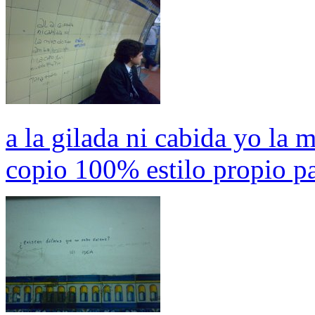
a la gilada ni cabida yo la m
copio 100% estilo propio p