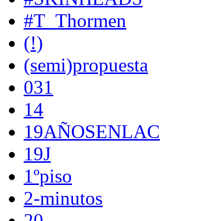
#T_Thormen
(!)
(semi)propuesta
031
14
19AÑOSENLAC
19J
1ºpiso
2-minutos
20