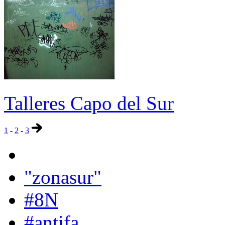
Talleres Capo del Sur
1
-
2
-
3
"zonasur"
#8N
#antifa