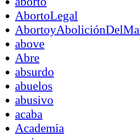
aborto
AbortoLegal
AbortoyAboliciónDelMat
above
Abre
absurdo
abuelos
abusivo
acaba
Academia