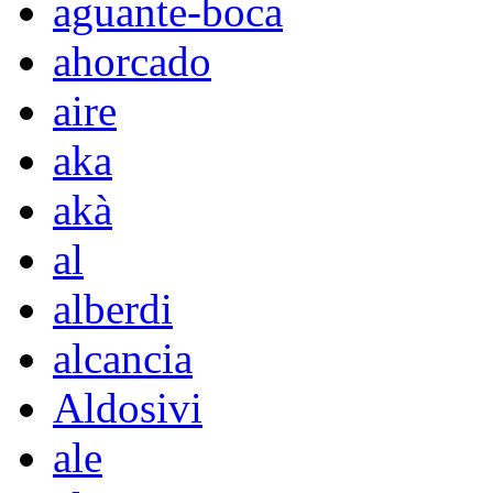
aguante-boca
ahorcado
aire
aka
akà
al
alberdi
alcancia
Aldosivi
ale