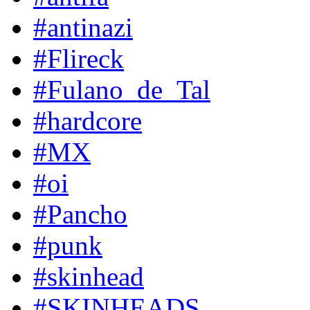
#antinazi
#Flireck
#Fulano_de_Tal
#hardcore
#MX
#oi
#Pancho
#punk
#skinhead
#SKINHEADS