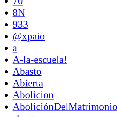
70
8N
933
@xpaio
a
A-la-escuela!
Abasto
Abierta
Abolicion
AboliciónDelMatrimoni