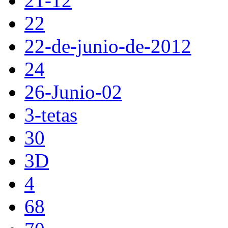
21-12
22
22-de-junio-de-2012
24
26-Junio-02
3-tetas
30
3D
4
68