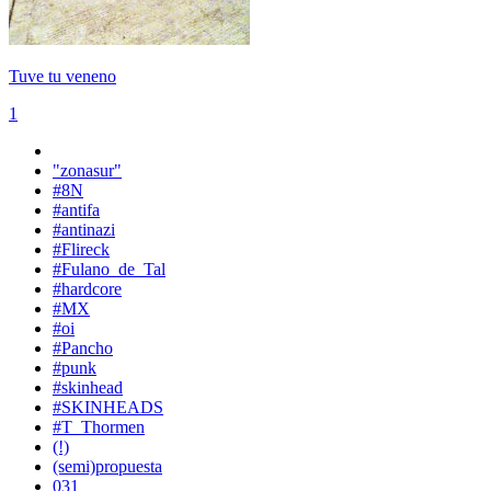
Tuve tu veneno
1
"zonasur"
#8N
#antifa
#antinazi
#Flireck
#Fulano_de_Tal
#hardcore
#MX
#oi
#Pancho
#punk
#skinhead
#SKINHEADS
#T_Thormen
(!)
(semi)propuesta
031