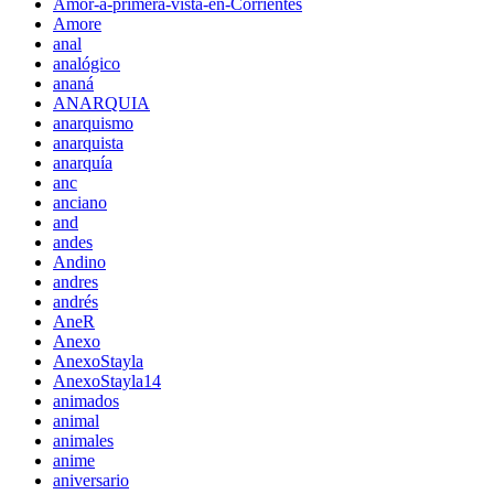
Amor-a-primera-vista-en-Corrientes
Amore
anal
analógico
ananá
ANARQUIA
anarquismo
anarquista
anarquía
anc
anciano
and
andes
Andino
andres
andrés
AneR
Anexo
AnexoStayla
AnexoStayla14
animados
animal
animales
anime
aniversario