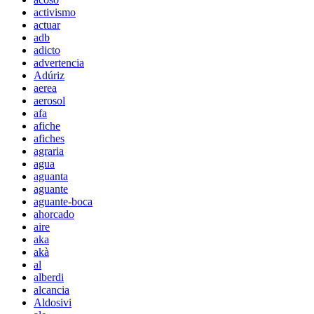
activismo
actuar
adb
adicto
advertencia
Adúriz
aerea
aerosol
afa
afiche
afiches
agraria
agua
aguanta
aguante
aguante-boca
ahorcado
aire
aka
akà
al
alberdi
alcancia
Aldosivi