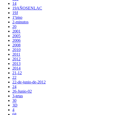
14
19AÑOSENLAC
19J
1ºpiso
2-minutos
20
2001
2005
2006
2008
2010
2011
2012
2013
2014
21-12
22
22-de-junio-de-2012
24
26-Junio-02
3-tetas
30
3D
4
68