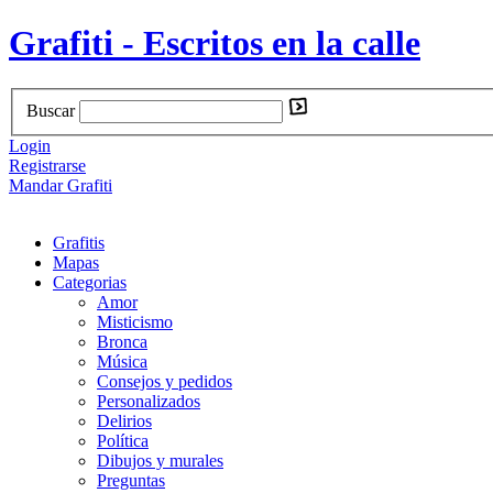
Grafiti - Escritos en la calle
Buscar
Login
Registrarse
Mandar Grafiti
Grafitis
Mapas
Categorias
Amor
Misticismo
Bronca
Música
Consejos y pedidos
Personalizados
Delirios
Política
Dibujos y murales
Preguntas