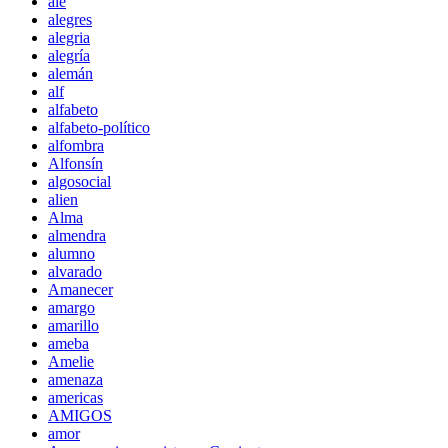
ale
alegres
alegria
alegría
alemán
alf
alfabeto
alfabeto-político
alfombra
Alfonsín
algosocial
alien
Alma
almendra
alumno
alvarado
Amanecer
amargo
amarillo
ameba
Amelie
amenaza
americas
AMIGOS
amor