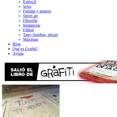
Esténcil
Sexo
Familia y amigos
Street art
Filosofía
Sustancias
Fútbol
Tags, bombas, piezas
Máximas
Blog
Qué es Grafiti?
Ayuda