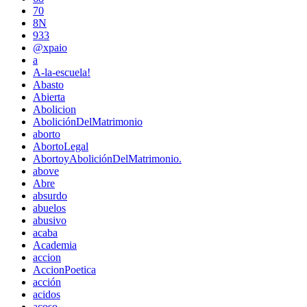
70
8N
933
@xpaio
a
A-la-escuela!
Abasto
Abierta
Abolicion
AboliciónDelMatrimonio
aborto
AbortoLegal
AbortoyAboliciónDelMatrimonio.
above
Abre
absurdo
abuelos
abusivo
acaba
Academia
accion
AccionPoetica
acción
acidos
acoso