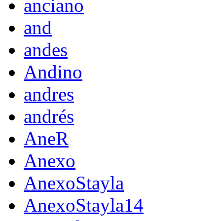
anciano
and
andes
Andino
andres
andrés
AneR
Anexo
AnexoStayla
AnexoStayla14