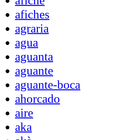
afiche
afiches
agraria
agua
aguanta
aguante
aguante-boca
ahorcado
aire
aka