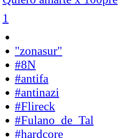
1
"zonasur"
#8N
#antifa
#antinazi
#Flireck
#Fulano_de_Tal
#hardcore