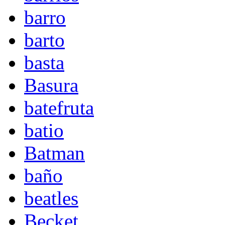
barro
barto
basta
Basura
batefruta
batio
Batman
baño
beatles
Becket