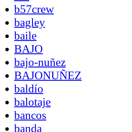
b57crew
bagley
baile
BAJO
bajo-nuñez
BAJONUÑEZ
baldío
balotaje
bancos
banda