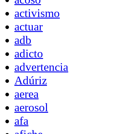
activismo
actuar
adb
adicto
advertencia
Adúriz
aerea
aerosol
afa