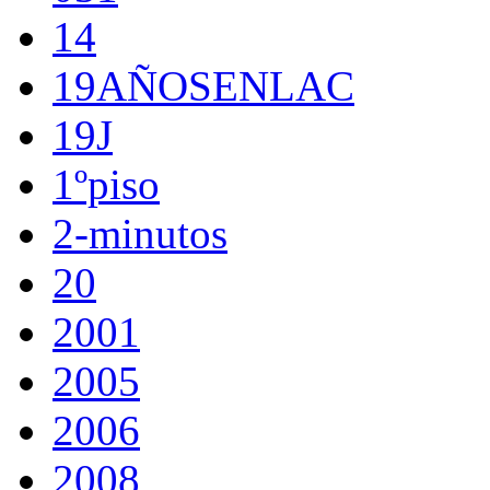
14
19AÑOSENLAC
19J
1ºpiso
2-minutos
20
2001
2005
2006
2008