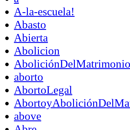
A-la-escuela!
Abasto
Abierta
Abolicion
AboliciónDelMatrimoni
aborto
AbortoLegal
AbortoyAboliciónDelMat
above
Abre