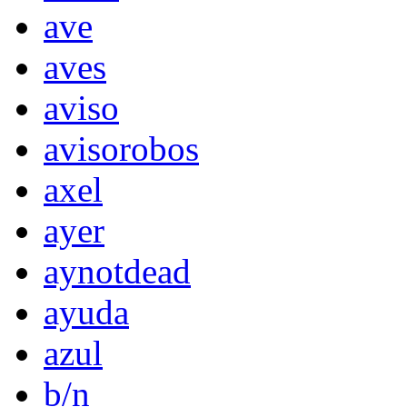
ave
aves
aviso
avisorobos
axel
ayer
aynotdead
ayuda
azul
b/n