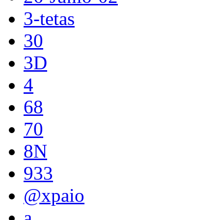
3-tetas
30
3D
4
68
70
8N
933
@xpaio
a