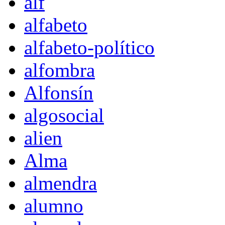
alf
alfabeto
alfabeto-político
alfombra
Alfonsín
algosocial
alien
Alma
almendra
alumno