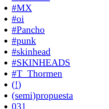
#MX
#oi
#Pancho
#punk
#skinhead
#SKINHEADS
#T_Thormen
(!)
(semi)propuesta
031