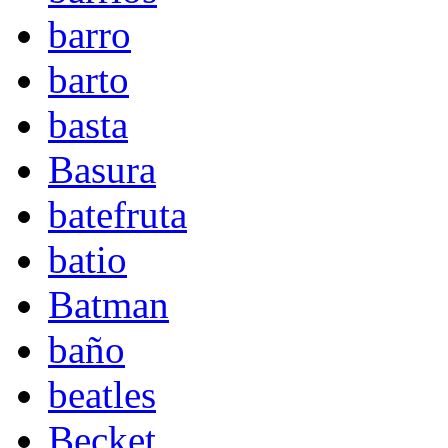
barro
barto
basta
Basura
batefruta
batio
Batman
baño
beatles
Becket