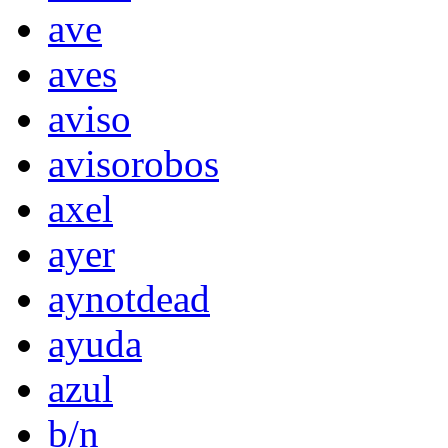
ave
aves
aviso
avisorobos
axel
ayer
aynotdead
ayuda
azul
b/n