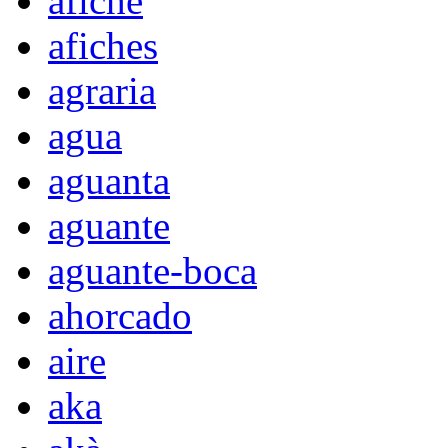
afiche
afiches
agraria
agua
aguanta
aguante
aguante-boca
ahorcado
aire
aka