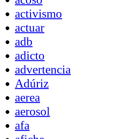
activismo
actuar
adb
adicto
advertencia
Adúriz
aerea
aerosol
afa