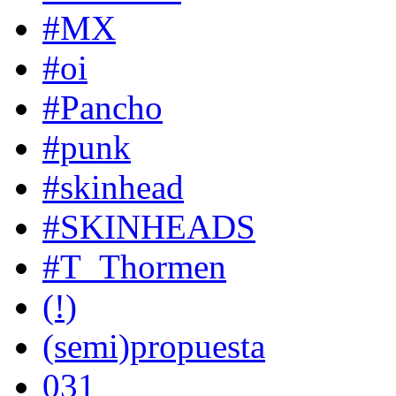
#MX
#oi
#Pancho
#punk
#skinhead
#SKINHEADS
#T_Thormen
(!)
(semi)propuesta
031