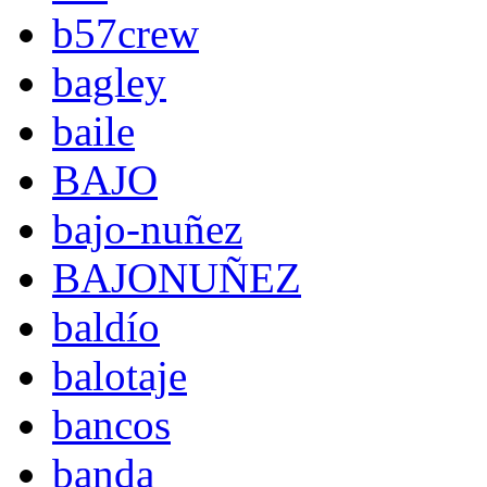
b57crew
bagley
baile
BAJO
bajo-nuñez
BAJONUÑEZ
baldío
balotaje
bancos
banda