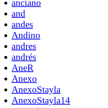
anciano
and
andes
Andino
andres
andrés
AneR
Anexo
AnexoStayla
AnexoStayla14