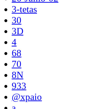
3-tetas
30
3D
4
68
70
8N
933
@xpaio
a