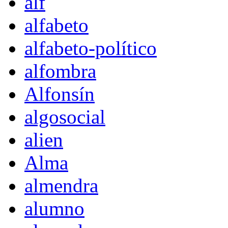
alf
alfabeto
alfabeto-político
alfombra
Alfonsín
algosocial
alien
Alma
almendra
alumno