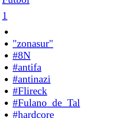
1
"zonasur"
#8N
#antifa
#antinazi
#Flireck
#Fulano_de_Tal
#hardcore