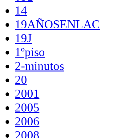
14
19AÑOSENLAC
19J
1ºpiso
2-minutos
20
2001
2005
2006
2008