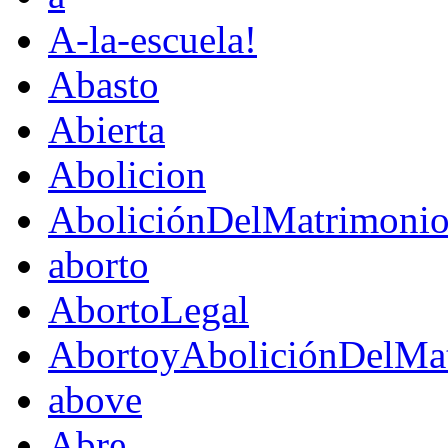
A-la-escuela!
Abasto
Abierta
Abolicion
AboliciónDelMatrimoni
aborto
AbortoLegal
AbortoyAboliciónDelMat
above
Abre