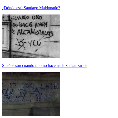
¿Dónde está Santiago Maldonado?
Sueños son cuando uno no hace nada x alcanzarlos