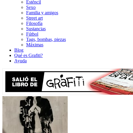
Esténcil
Sexo
Familia y amigos
Street art
Filosofía
Sustancias
Fútbol
Tags, bombas, piezas
Máximas
Blog
Qué es Grafiti?
Ayuda