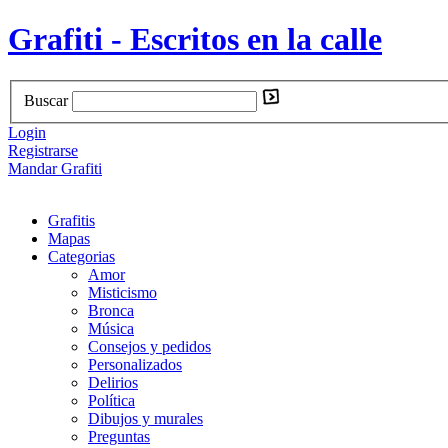
Grafiti - Escritos en la calle
Buscar
Login
Registrarse
Mandar Grafiti
Grafitis
Mapas
Categorias
Amor
Misticismo
Bronca
Música
Consejos y pedidos
Personalizados
Delirios
Política
Dibujos y murales
Preguntas