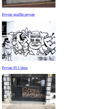
Peyote graffiti peyote
Peyote 85 Cdmx