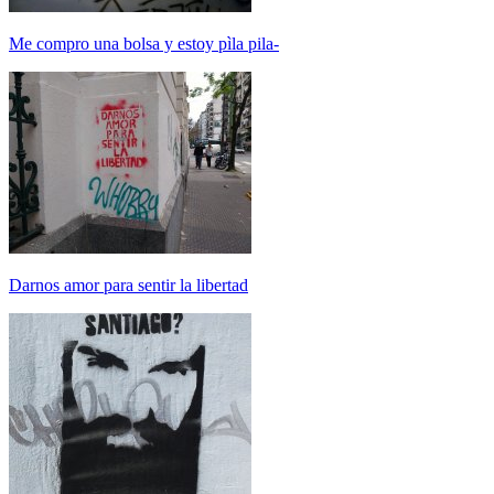
Me compro una bolsa y estoy pìla pila-
Darnos amor para sentir la libertad