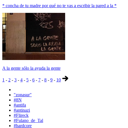
* concha de tu madre por qué no te vas a escribir la pared a la *
A la gente sólo la ayuda la gente
1
-
2
-
3
-
4
-
5
-
6
-
7
-
8
-
9
-
10
"zonasur"
#8N
#antifa
#antinazi
#Flireck
#Fulano_de_Tal
#hardcore