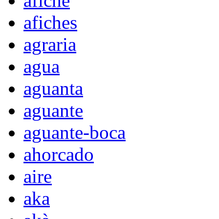
afiche
afiches
agraria
agua
aguanta
aguante
aguante-boca
ahorcado
aire
aka