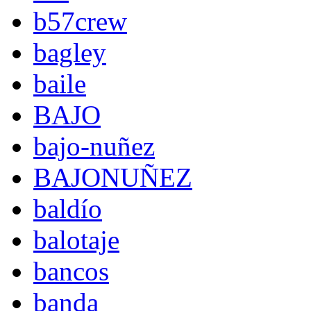
b57crew
bagley
baile
BAJO
bajo-nuñez
BAJONUÑEZ
baldío
balotaje
bancos
banda