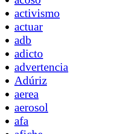
activismo
actuar
adb
adicto
advertencia
Adúriz
aerea
aerosol
afa