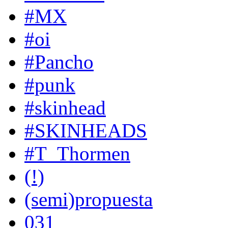
#MX
#oi
#Pancho
#punk
#skinhead
#SKINHEADS
#T_Thormen
(!)
(semi)propuesta
031