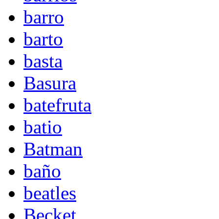
barro
barto
basta
Basura
batefruta
batio
Batman
baño
beatles
Becket