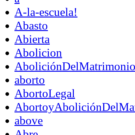
A-la-escuela!
Abasto
Abierta
Abolicion
AboliciónDelMatrimoni
aborto
AbortoLegal
AbortoyAboliciónDelMat
above
Abre