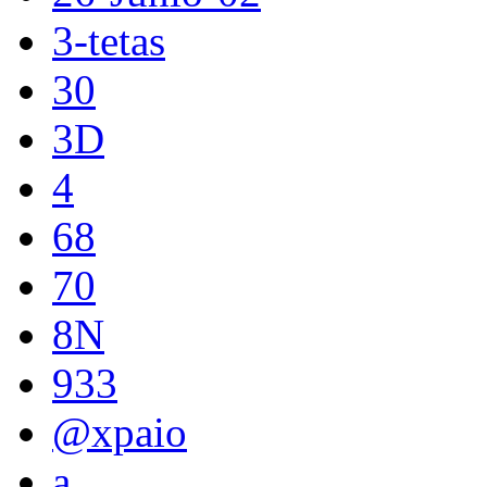
3-tetas
30
3D
4
68
70
8N
933
@xpaio
a