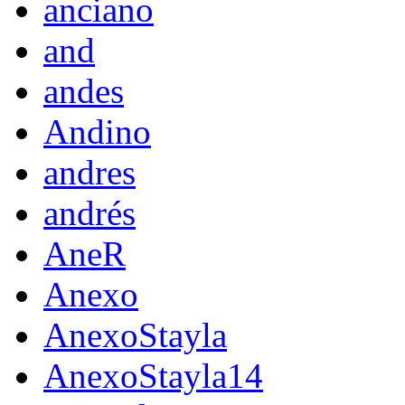
anciano
and
andes
Andino
andres
andrés
AneR
Anexo
AnexoStayla
AnexoStayla14