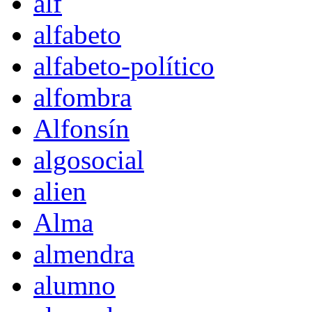
alf
alfabeto
alfabeto-político
alfombra
Alfonsín
algosocial
alien
Alma
almendra
alumno