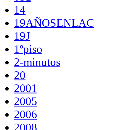
14
19AÑOSENLAC
19J
1ºpiso
2-minutos
20
2001
2005
2006
2008