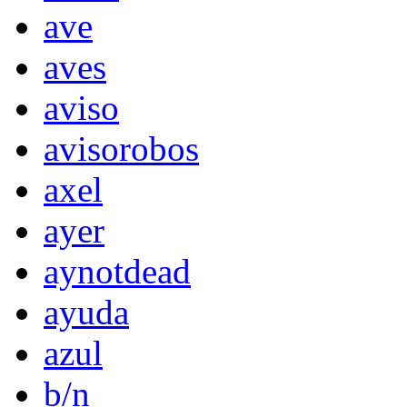
ave
aves
aviso
avisorobos
axel
ayer
aynotdead
ayuda
azul
b/n