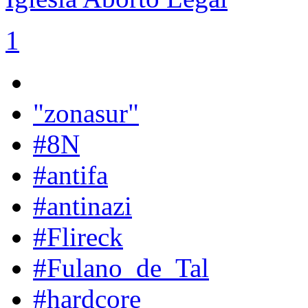
1
"zonasur"
#8N
#antifa
#antinazi
#Flireck
#Fulano_de_Tal
#hardcore