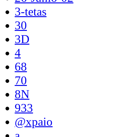
3-tetas
30
3D
4
68
70
8N
933
@xpaio
a