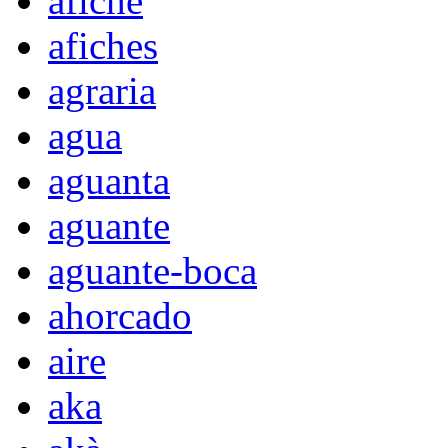
afiche
afiches
agraria
agua
aguanta
aguante
aguante-boca
ahorcado
aire
aka