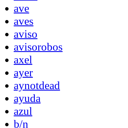
ave
aves
aviso
avisorobos
axel
ayer
aynotdead
ayuda
azul
b/n