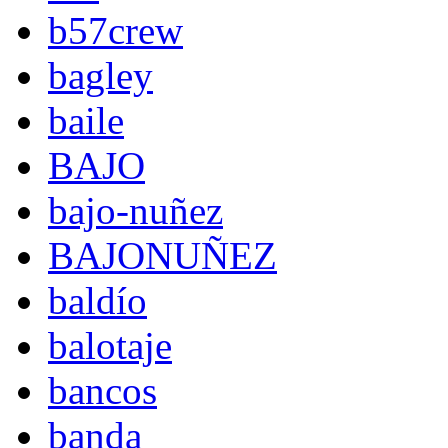
b57crew
bagley
baile
BAJO
bajo-nuñez
BAJONUÑEZ
baldío
balotaje
bancos
banda