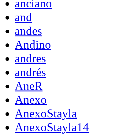
anciano
and
andes
Andino
andres
andrés
AneR
Anexo
AnexoStayla
AnexoStayla14