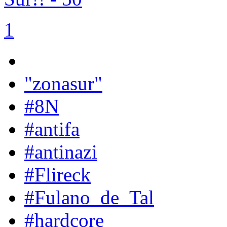
1
"zonasur"
#8N
#antifa
#antinazi
#Flireck
#Fulano_de_Tal
#hardcore