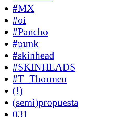
#MX
#oi
#Pancho
#punk
#skinhead
#SKINHEADS
#T_Thormen
(!)
(semi)propuesta
031