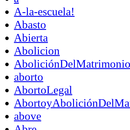
A-la-escuela!
Abasto
Abierta
Abolicion
AboliciónDelMatrimoni
aborto
AbortoLegal
AbortoyAboliciónDelMat
above
Abre