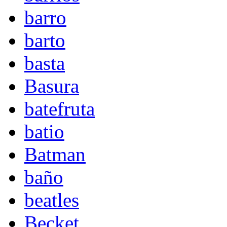
barro
barto
basta
Basura
batefruta
batio
Batman
baño
beatles
Becket