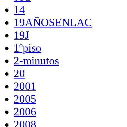
14
19AÑOSENLAC
19J
1ºpiso
2-minutos
20
2001
2005
2006
2008