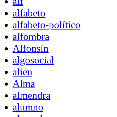
alf
alfabeto
alfabeto-político
alfombra
Alfonsín
algosocial
alien
Alma
almendra
alumno