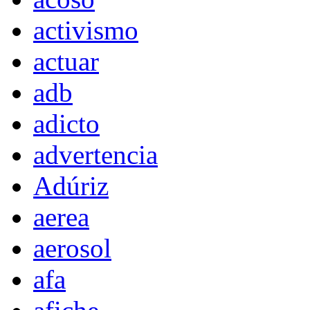
activismo
actuar
adb
adicto
advertencia
Adúriz
aerea
aerosol
afa