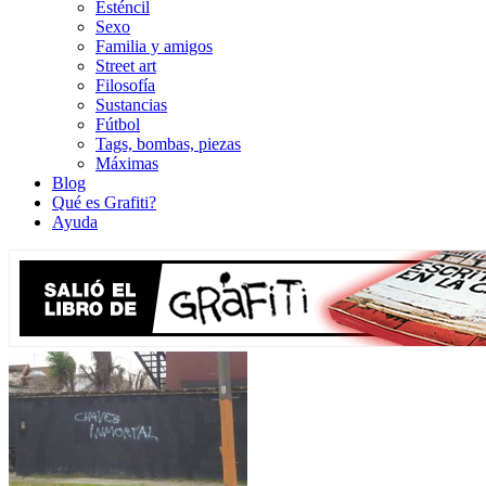
Esténcil
Sexo
Familia y amigos
Street art
Filosofía
Sustancias
Fútbol
Tags, bombas, piezas
Máximas
Blog
Qué es Grafiti?
Ayuda