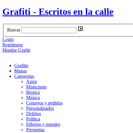
Grafiti - Escritos en la calle
Buscar
Login
Registrarse
Mandar Grafiti
Grafitis
Mapas
Categorias
Amor
Misticismo
Bronca
Música
Consejos y pedidos
Personalizados
Delirios
Política
Dibujos y murales
Preguntas