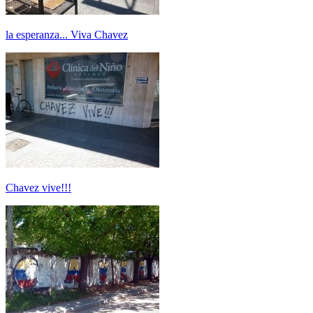
la esperanza... Viva Chavez
Chavez vive!!!