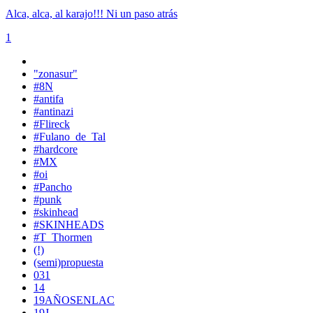
Alca, alca, al karajo!!! Ni un paso atrás
1
"zonasur"
#8N
#antifa
#antinazi
#Flireck
#Fulano_de_Tal
#hardcore
#MX
#oi
#Pancho
#punk
#skinhead
#SKINHEADS
#T_Thormen
(!)
(semi)propuesta
031
14
19AÑOSENLAC
19J