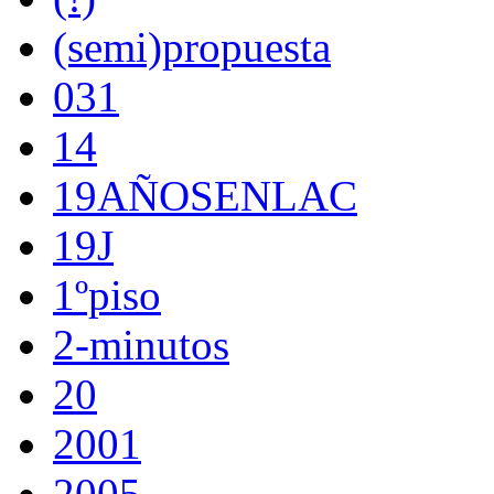
(semi)propuesta
031
14
19AÑOSENLAC
19J
1ºpiso
2-minutos
20
2001
2005