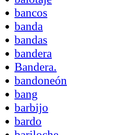
bancos
banda
bandas
bandera
Bandera.
bandoneón
bang
barbijo
bardo
bariloche