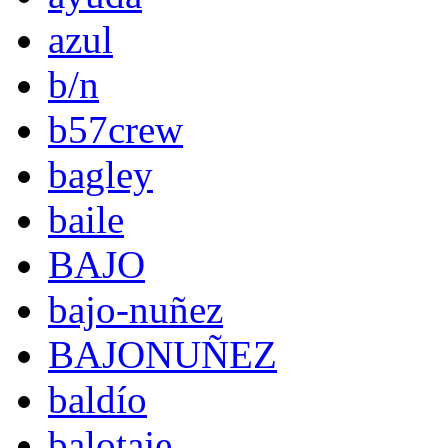
azul
b/n
b57crew
bagley
baile
BAJO
bajo-nuñez
BAJONUÑEZ
baldío
balotaje