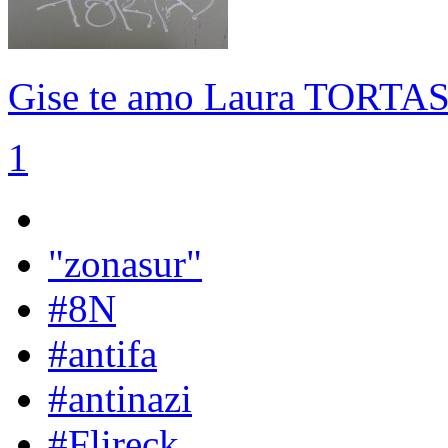
Gise te amo Laura TORTA
1
"zonasur"
#8N
#antifa
#antinazi
#Flireck