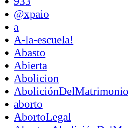
933
@xpaio
a
A-la-escuela!
Abasto
Abierta
Abolicion
AboliciónDelMatrimoni
aborto
AbortoLegal