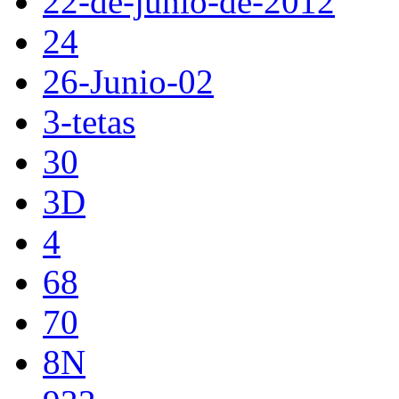
22-de-junio-de-2012
24
26-Junio-02
3-tetas
30
3D
4
68
70
8N