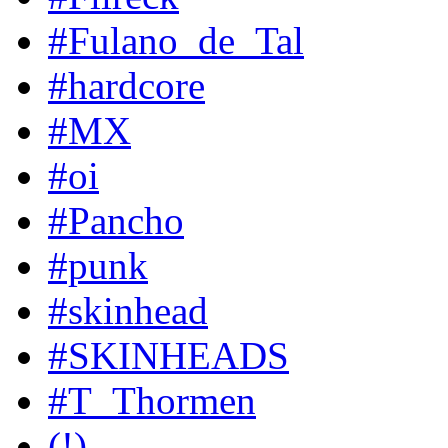
#Fulano_de_Tal
#hardcore
#MX
#oi
#Pancho
#punk
#skinhead
#SKINHEADS
#T_Thormen
(!)